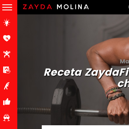
Ma
Receta ZaydaFi
c