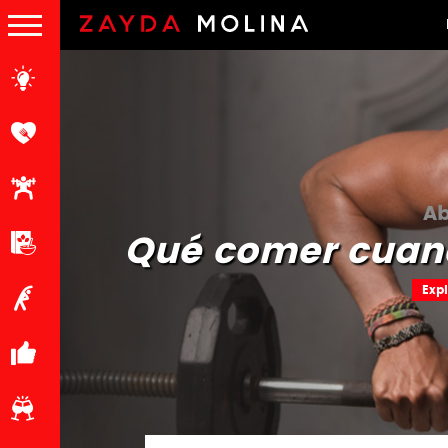
Ab
Qué comer cuand
Exp