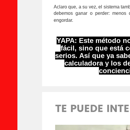
Aclaro que, a su vez, el sistema tam
debemos ganar o perder: menos de
engordar.
YAPA: Este método no
fácil, sino que est
serios. Así que ya sab
calculadora y los d
concienci
TE PUEDE INT