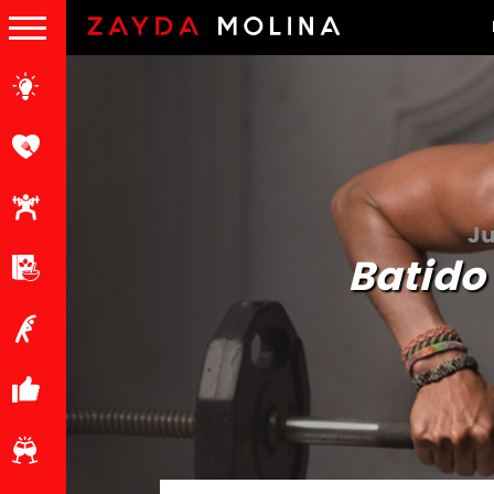
Ju
Batido